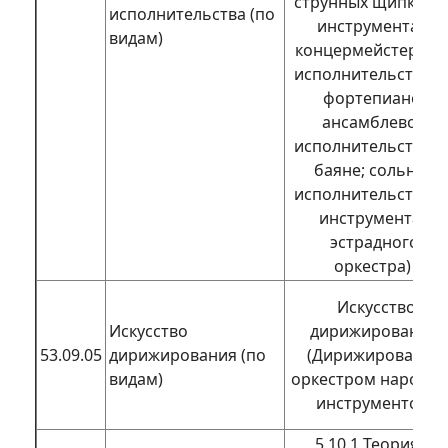
струнных щипковы
исполнительства (по
инструментах;
видам)
концермейстерско
исполнительство н
фортепиано;
ансамблевое
исполнительство н
баяне; сольное
исполнительство н
инструментах
эстрадного
оркестра)
Искусство
Искусство
дирижирования
53.09.05
дирижирования (по
(Дирижирование
видам)
оркестром народн
инструментов)
5.10.1 Теория и