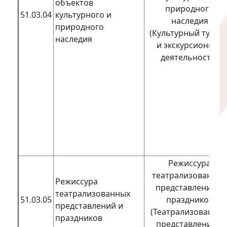
объектов
природного
51.03.04
культурного и
наследия
природного
(Культурный туриз
наследия
и экскурсионная
деятельность)
Режиссура
театрализованных
Режиссура
представлений и
театрализованных
51.03.05
праздников
представлений и
(Театрализованны
праздников
представления и