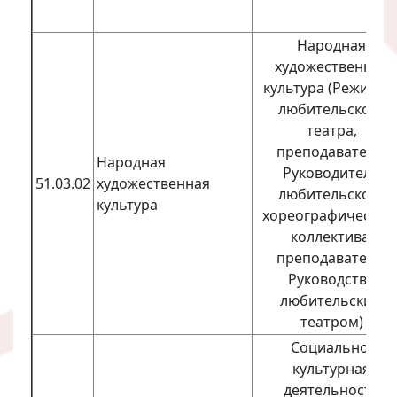
Народная
художественная
культура (Режиссе
любительского
театра,
преподаватель;
Народная
Руководитель
51.03.02
художественная
любительского
культура
хореографическог
коллектива,
преподаватель;
Руководство
любительским
театром)
Социально-
культурная
деятельность