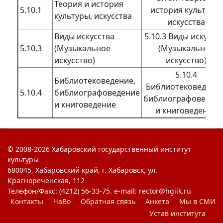
Теория и история
5.10.1
история культуры,
культуры, искусства
искусства
Виды искусства
5.10.3 Виды искусст
5.10.3
(Музыкальное
(Музыкальное
искусство)
искусство)
5.10.4
Библиотековедение,
Библиотековедение
5.10.4
библиографоведение
библиографоведен
и книговедение
и книговедение
© 2008-2026 Хабаровский государственный институт
культуры
680045, Хабаровский край, г. Хабаровск, ул.
Краснореченская, 112
Телефон/Факс: (4212) 56-33-75. e-mail: rector@hgiik.ru
Контакты
ЧаВо
Обратная связь
Анкета
Мы в СМИ
Устав института