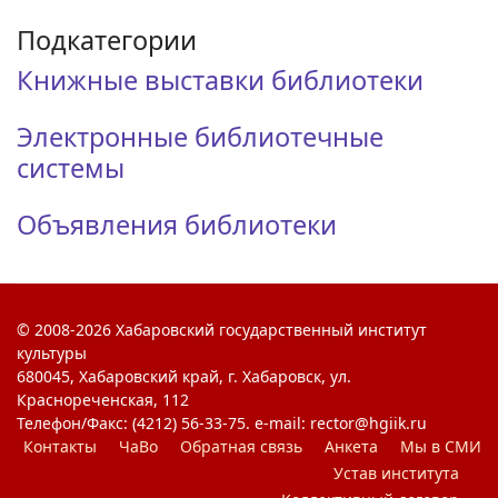
Подкатегории
Книжные выставки библиотеки
Электронные библиотечные
системы
Объявления библиотеки
© 2008-2026 Хабаровский государственный институт
культуры
680045, Хабаровский край, г. Хабаровск, ул.
Краснореченская, 112
Телефон/Факс: (4212) 56-33-75. e-mail: rector@hgiik.ru
Контакты
ЧаВо
Обратная связь
Анкета
Мы в СМИ
Устав института