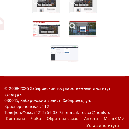
© 2008-2026 Хабаровский государственный институт
культуры
680045, Хабаровский край, г. Хабаровск, ул.
Краснореченская, 112
Телефон/Факс: (4212) 56-33-75. e-mail: rector@hgiik.ru
Контакты
ЧаВо
Обратная связь
Анкета
Мы в СМИ
Устав института