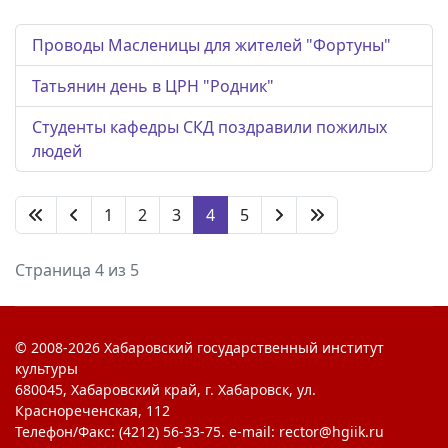
Проводы Масленицы для жителей "Фортуны"
Татьянин день в ЦРН "Родник"
Студенты кафедры СКД поздравили пожилых
людей
1
2
3
4
5
Страница 4 из 5
© 2008-2026 Хабаровский государственный институт
культуры
680045, Хабаровский край, г. Хабаровск, ул.
Краснореченская, 112
Телефон/Факс: (4212) 56-33-75. e-mail: rector@hgiik.ru