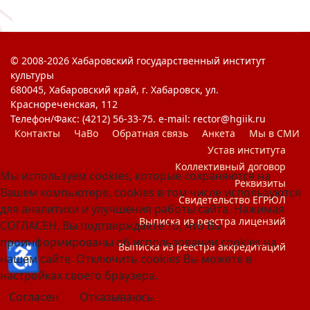
© 2008-2026 Хабаровский государственный институт
культуры
680045, Хабаровский край, г. Хабаровск, ул.
Краснореченская, 112
Телефон/Факс: (4212) 56-33-75. e-mail: rector@hgiik.ru
Контакты
ЧаВо
Обратная связь
Анкета
Мы в СМИ
Устав института
Коллективный договор
Мы используем cookies, которые сохраняются на
Реквизиты
Вашем компьютере, cookies в том числе используются
Свидетельство ЕГРЮЛ
для аналитики и улучшения работы сайта. Нажимая
Выписка из реестра лицензий
СОГЛАСЕН, Вы подтверждаете то, что Вы
проинформированы об использовании cookies на
♿
Выписка из реестра аккредитаций
нашем сайте. Отключить cookies Вы можете в
настройках своего браузера.
Согласен
Отказываюсь