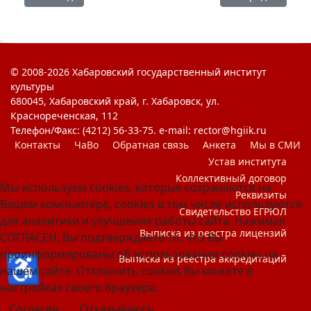
© 2008-2026 Хабаровский государственный институт
культуры
680045, Хабаровский край, г. Хабаровск, ул.
Краснореченская, 112
Телефон/Факс: (4212) 56-33-75. e-mail: rector@hgiik.ru
Контакты
ЧаВо
Обратная связь
Анкета
Мы в СМИ
Устав института
Коллективный договор
Мы используем cookies, которые сохраняются на
Реквизиты
Вашем компьютере, cookies в том числе используются
Свидетельство ЕГРЮЛ
для аналитики и улучшения работы сайта. Нажимая
Выписка из реестра лицензий
СОГЛАСЕН, Вы подтверждаете то, что Вы
проинформированы об использовании cookies на
♿
Выписка из реестра аккредитаций
нашем сайте. Отключить cookies Вы можете в
настройках своего браузера.
Согласен
Отказываюсь