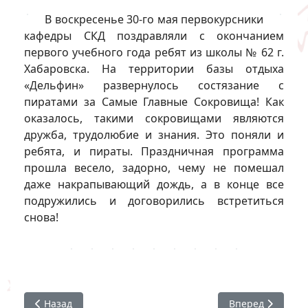
В воскресенье 30-го мая первокурсники
кафедры СКД поздравляли с окончанием
первого учебного года ребят из школы № 62 г.
Хабаровска. На территории базы отдыха
«Дельфин» развернулось состязание с
пиратами за Самые Главные Сокровища! Как
оказалось, такими сокровищами являются
дружба, трудолюбие и знания. Это поняли и
ребята, и пираты. Праздничная программа
прошла весело, задорно, чему не помешал
даже накрапывающий дождь, а в конце все
подружились и договорились встретиться
снова!
Предыдущий: Студенты СКД поздравили детей с праздн
Следующий: Пра
Назад
Вперед