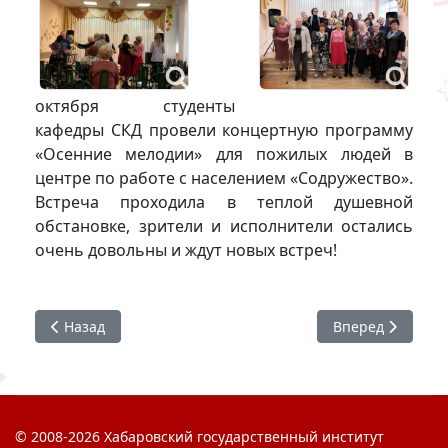
октября студенты
кафедры СКД провели концертную программу
«Осенние мелодии» для пожилых людей в
центре по работе с населением «Содружество».
Встреча проходила в теплой душевной
обстановке, зрители и исполнители остались
очень довольны и ждут новых встреч!
Предыдущий: Дебаты Стенка в ХКДБ им Н. Д. Наволочки
Следующий: Сту
Назад
Вперед
© 2008-2026 Хабаровский государственный институт