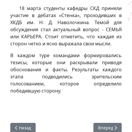
18 марта студенты кафедры СКД приняли
участие в дебатах «Стенка», проходивших в
ХКДБ им. Н. Д. Наволочкина. Темой для
обсуждения стал актуальный вопрос - СЕМЬЯ
или КАРЬЕРА. Стоит отметить, что каждая из
сторон четко и ясно выражала свои мысли.
В каждом туре командами формировались
тезисы, которые они раскрывали приводя
обоснования и факты. Результаты каждого
этапа подводились зрительским
голосованием, которое определило
победившую сторону.
Предыдущий: Международный День птиц
Следующий: «Ос
Назад
Вперед