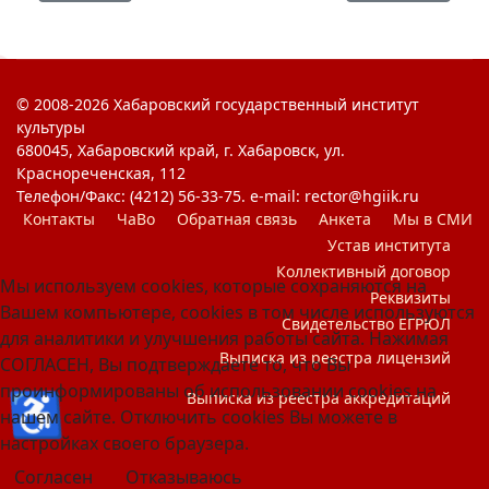
© 2008-2026 Хабаровский государственный институт
культуры
680045, Хабаровский край, г. Хабаровск, ул.
Краснореченская, 112
Телефон/Факс: (4212) 56-33-75. e-mail: rector@hgiik.ru
Контакты
ЧаВо
Обратная связь
Анкета
Мы в СМИ
Устав института
Коллективный договор
Мы используем cookies, которые сохраняются на
Реквизиты
Вашем компьютере, cookies в том числе используются
Свидетельство ЕГРЮЛ
для аналитики и улучшения работы сайта. Нажимая
Выписка из реестра лицензий
СОГЛАСЕН, Вы подтверждаете то, что Вы
проинформированы об использовании cookies на
♿
Выписка из реестра аккредитаций
нашем сайте. Отключить cookies Вы можете в
настройках своего браузера.
Согласен
Отказываюсь