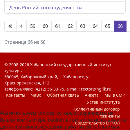
День Российского студенчества
59
60
61
62
63
64
65
66
Страница 66 из 68
© 2008-2026 Хабаровский государственный институт
культуры
680045, Хабаровский край, г. Хабаровск, ул.
Краснореченская, 112
Телефон/Факс: (4212) 56-33-75. e-mail: rector@hgiik.ru
Контакты
ЧаВо
Обратная связь
Анкета
Мы в СМИ
Устав института
Коллективный договор
Мы используем cookies, которые сохраняются на
Реквизиты
Вашем компьютере, cookies в том числе используются
Свидетельство ЕГРЮЛ
для аналитики и улучшения работы сайта. Нажимая