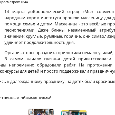
Просмотров: 1644
14 марта добровольческий отряд «Мы» совмес
народным хором института провели масленицу для д
помощи семье и детям. Масленица - это весёлые пр
песнопениями. Даже блины, незаменимый атрибут
значение: круглые, румяные, горячие, они символизир
удлиняет продолжительность дня.
Организаторы праздника приложили немало усилий, 
В самом начале гулянья детей приветствовали 
воды непременно обрадовали ребят. На протяжении 
 конкурсы для детей и просто поддерживали праздничну
ись к долгожданному празднику: на детях были красивы
ественным обнимашками!