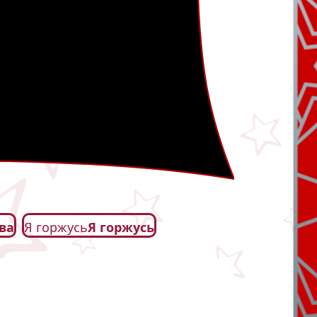
ва
Я горжусь
Я горжусь