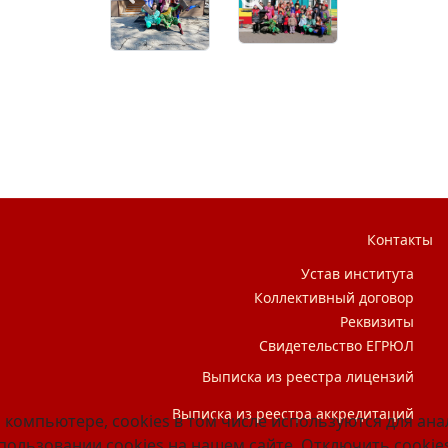
сегда!»
Контакты
Устав института
Коллективный договор
Реквизиты
Свидетельство ЕГРЮЛ
Выписка из реестра лицензий
Выписка из реестра аккредитаций
 компьютере, cookies в том числе используются для ан
ользовании cookies на нашем сайте. Отключить cookies