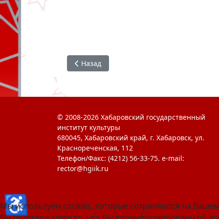
Предыдущий: «Крым – Россия! Вместе нав
Назад
© 2008-2026 Хабаровский государственный
институт культуры
680045, Хабаровский край, г. Хабаровск, ул.
Краснореченская, 112
Телефон/Факс: (4212) 56-33-75. e-mail:
rector@hgiik.ru
♿
Мы используем cookies, которые сохраняются на Вашем
Вы подтверждаете то, что Вы проинформированы об исп