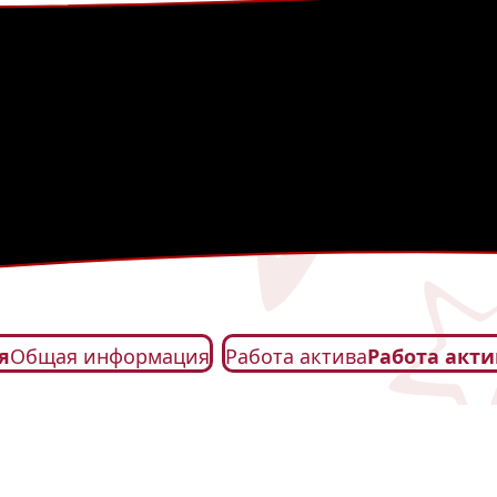
я
Общая информация
Работа актива
Работа акти