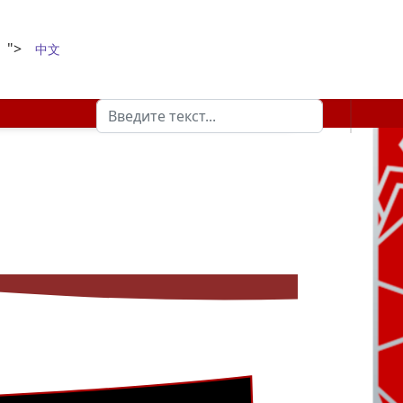
">
中文
Поиск
Type 2 or more characters for results.