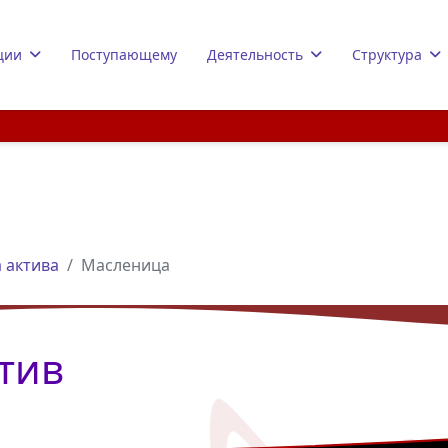
ции
Поступающему
Деятельность
Структура
 актива
Масленица
тив