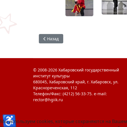
Предыдущий: Добровольческий отряд «Мы» 
Назад
© 2008-2026 Хабаровский государственный
институт культуры
680045, Хабаровский край, г. Хабаровск, ул.
Краснореченская, 112
Телефон/Факс: (4212) 56-33-75. e-mail:
rector@hgiik.ru
♿
Мы используем cookies, которые сохраняются на Вашем