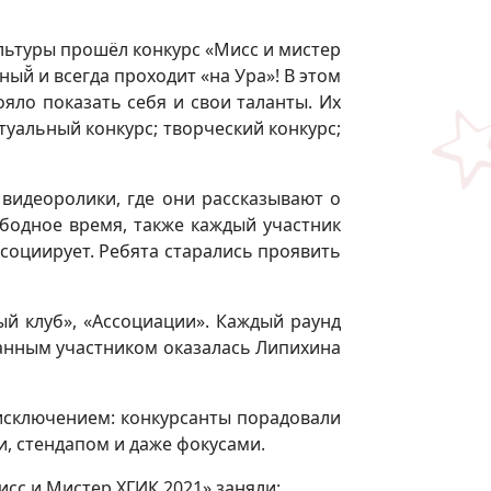
ультуры прошёл конкурс «Мисс и мистер
ный̆ и всегда проходит «на Ура»! В этом
яло показать себя и свои таланты. Их
туальный конкурс; творческий конкурс;
 видеоролики, где они рассказывают о
ободное время, также каждый участник
ссоциирует. Ребята старались проявить
ый клуб», «Ассоциации». Каждый раунд
ванным участником оказалась Липихина
 исключением: конкурсанты порадовали
, стендапом и даже фокусами.
исс и Мистер ХГИК 2021» заняли: