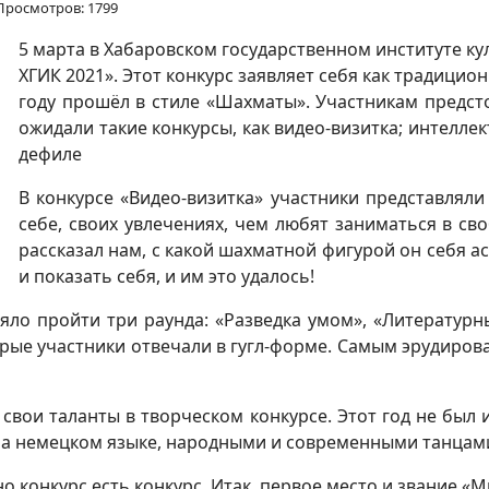
Просмотров: 1799
5 марта в Хабаровском государственном институте к
ХГИК 2021». Этот конкурс заявляет себя как традицион
году прошёл в стиле «Шахматы». Участникам предсто
ожидали такие конкурсы, как видео-визитка; интеллек
дефиле
В конкурсе «Видео-визитка» участники представляли
себе, своих увлечениях, чем любят заниматься в св
рассказал нам, с какой шахматной фигурой он себя а
и показать себя, и им это удалось!
яло пройти три раунда: «Разведка умом», «Литературн
торые участники отвечали в гугл-форме. Самым эрудиро
свои таланты в творческом конкурсе. Этот год не был
 на немецком языке, народными и современными танцами
 конкурс есть конкурс. Итак, первое место и звание «М