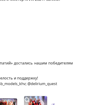
мпатий» достались нашим победителям
мелость и поддержку!
b_models_khv; @delirium_quest