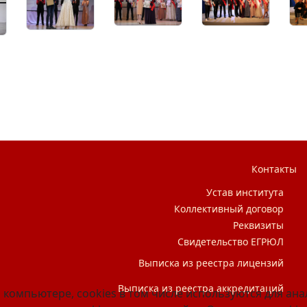
в «В кругу друзей̆»
Контакты
Устав института
Коллективный договор
Реквизиты
Свидетельство ЕГРЮЛ
Выписка из реестра лицензий
Выписка из реестра аккредитаций
 компьютере, cookies в том числе используются для ан