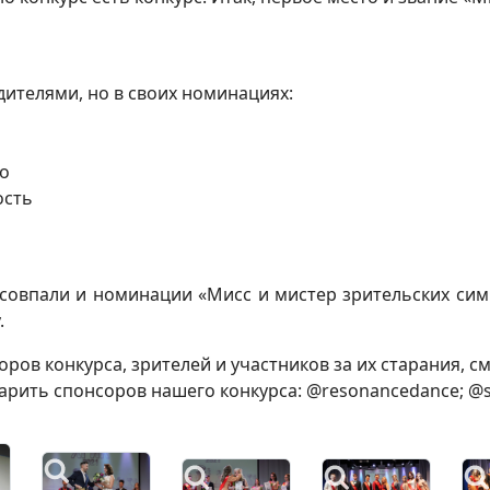
дителями, но в своих номинациях:
во
ость
 совпали и номинации «Мисс и мистер зрительских си
.
ров конкурса, зрителей и участников за их старания, с
арить спонсоров нашего конкурса: @resonancedance; @s