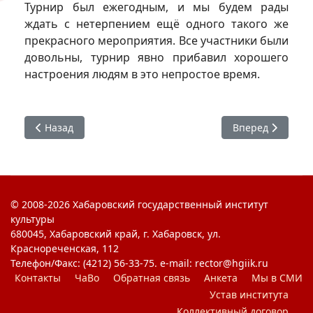
Турнир был ежегодным, и мы будем рады
ждать с нетерпением ещё одного такого же
прекрасного мероприятия. Все участники были
довольны, турнир явно прибавил хорошего
настроения людям в это непростое время.
Предыдущий: Международный женский день в ЦСПСиД
Следующий: Еже
Назад
Вперед
© 2008-2026 Хабаровский государственный институт
культуры
680045, Хабаровский край, г. Хабаровск, ул.
Краснореченская, 112
Телефон/Факс: (4212) 56-33-75. e-mail: rector@hgiik.ru
Контакты
ЧаВо
Обратная связь
Анкета
Мы в СМИ
Устав института
Коллективный договор