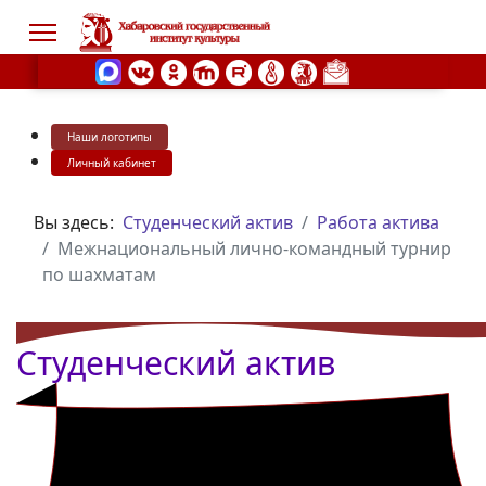
Наши логотипы
s.
Личный кабинет
Вы здесь:
Студенческий актив
Работа актива
Межнациональный лично-командный турнир
по шахматам
Студенческий актив