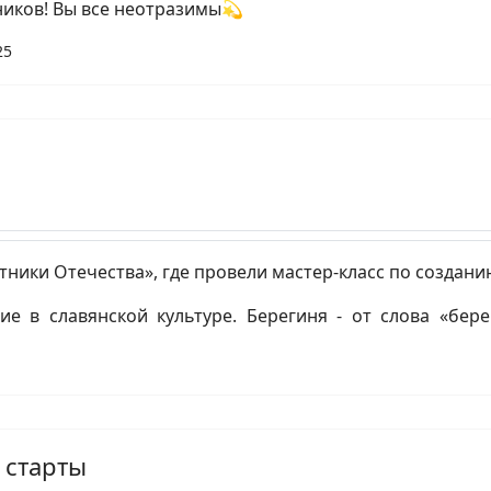
ников! Вы все неотразимы💫
25
ники Отечества», где провели мастер-класс по создани
ие в славянской культуре. Берегиня - от слова «бере
 старты