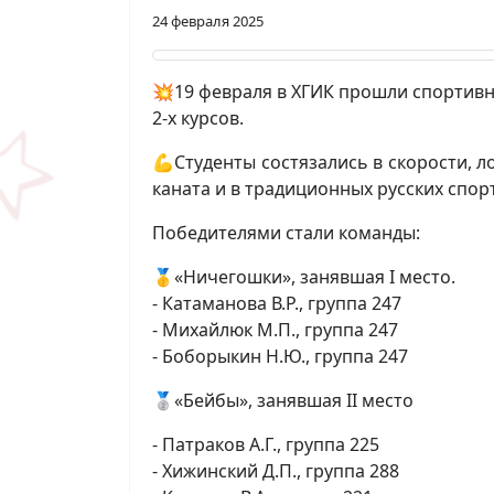
24 февраля 2025
💥19 февраля в ХГИК прошли спортив
2-х курсов.
💪Студенты состязались в скорости, ло
каната и в традиционных русских спорт
Победителями стали команды:
🥇«Ничегошки», занявшая I место.
- Катаманова В.Р., группа 247
- Михайлюк М.П., группа 247
- Боборыкин Н.Ю., группа 247
🥈«Бейбы», занявшая II место
- Патраков А.Г., группа 225
- Хижинский Д.П., группа 288