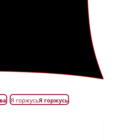
ва
Я горжусь
Я горжусь