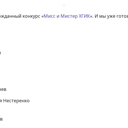
ожданный конкурс «
Мисс и Мистер ХГИК
». И мы уже гот
н
рев
я Нестеренко
в