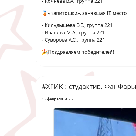
- Кочнева В.А., группа 221
🥉«Капитошки», занявшая III место
- Кильдышева В.Е., группа 221
- Иванова М.А., группа 221
- Суворова А.С., группа 221
🎉Поздравляем победителей!
#ХГИК : студактив. ФанФар
13 февраля 2025