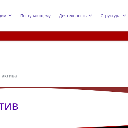
ции
Поступающему
Деятельность
Структура
 актива
тив