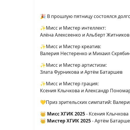
🎉 В прошлую пятницу состоялся долг
✨Мисс и Мистер интеллект:
Алёна Алексеенко и Альберт Житников
✨Мисс и Мистер креатив:
Валерия Нестеренко и Михаил Скряби
✨Мисс и Мистер артистизм:
Злата Фурникова и Артём Батаршев
✨Мисс и Мистер грация:
Ксения Клычкова и Александр Понома
💛Приз зрительских симпатий: Валери
👑
Мисс ХГИК 2025
- Ксения Клычкова
👑
Мистер ХГИК 2025
- Артём Батарше