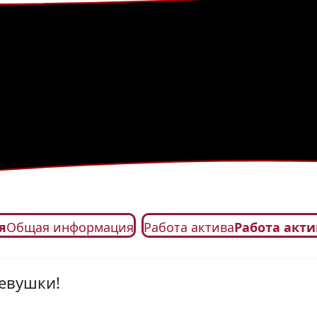
я
Общая информация
Работа актива
Работа акти
девушки!