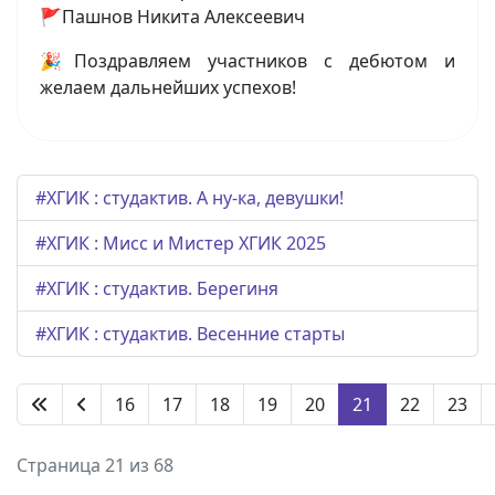
🚩Пашнов Никита Алексеевич
🎉Поздравляем участников с дебютом и
желаем дальнейших успехов!
#ХГИК : студактив. А ну-ка, девушки!
#ХГИК : Мисс и Мистер ХГИК 2025
#ХГИК : студактив. Берегиня
#ХГИК : студактив. Весенние старты
16
17
18
19
20
21
22
23
Страница 21 из 68