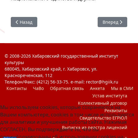
Предыдущий: #ХГИК : МЫ. Праздник Великой Победы
Следующий: #ХГИ
Назад
Вперед
© 2008-2026 Хабаровский государственный институт
культуры
680045, Хабаровский край, г. Хабаровск, ул.
Краснореченская, 112
Телефон/Факс: (4212) 56-33-75. e-mail: rector@hgiik.ru
Контакты
ЧаВо
Обратная связь
Анкета
Мы в СМИ
Устав института
Коллективный договор
Мы используем cookies, которые сохраняются на
Реквизиты
Вашем компьютере, cookies в том числе используются
Свидетельство ЕГРЮЛ
для аналитики и улучшения работы сайта. Нажимая
Выписка из реестра лицензий
СОГЛАСЕН, Вы подтверждаете то, что Вы
проинформированы об использовании cookies на