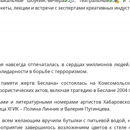
ыкальные шоукейс-вечера
, театральные
и х
ркеты, лекции и встречи с экспертами креативных индус
ая навсегда отпечаталась в сердцах миллионов людей.
солидарности в борьбе с терроризмом.
амяти жертв Беслана» состоялась на Комсомольск
ористических актов, включая трагедию в Беслане 2004 г
ми и литературными номерами артистов Хабаровског
ица ХГИК – Полина Линник и Валерия Путинцева.
»: всем желающим вручили бутылки с питьевой водой, 
роприятие завершилось возложением цветов к стеле 