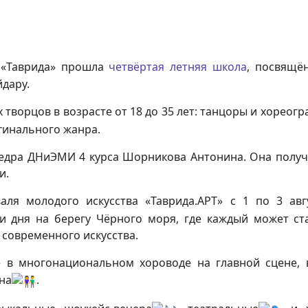
е «Таврида» прошла
четвёртая летняя школа
, посвящё
йдару.
 творцов в возрасте от 18 до 35 лет: танцоры и хорео
игинального жанра.
федра ДНиЭМИ 4 курса Шорникова Антонина. Она получ
и.
аля молодого искусства «Таврида.АРТ» с 1 по 3 авг
ри дня на берегу Чёрного моря, где каждый может ст
и современного искусства.
е в многонациональном хороводе на главной сцене,
на
.