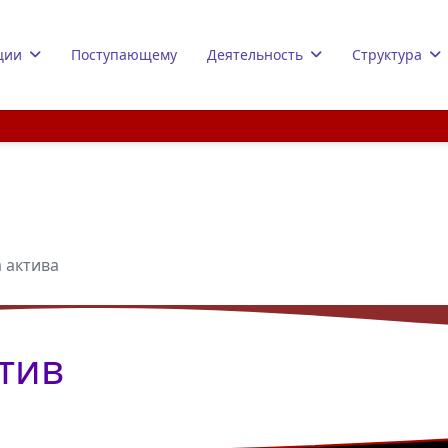
ции
Поступающему
Деятельность
Структура
 актива
тив