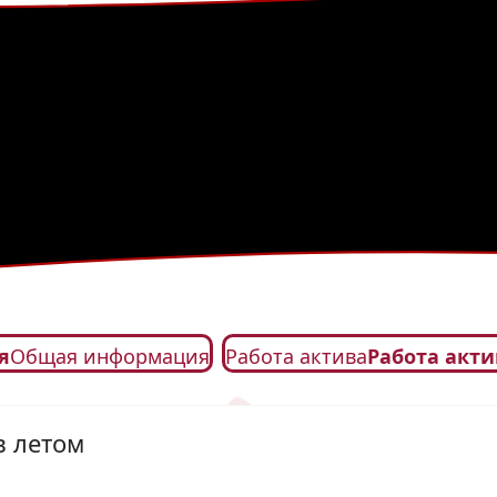
я
Общая информация
Работа актива
Работа акти
в летом