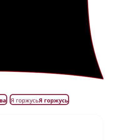
ва
Я горжусь
Я горжусь