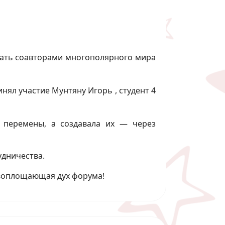
 стать соавторами многополярного мира
нял участие Мунтяну Игорь , студент 4
 перемены, а создавала их — через
удничества.
 воплощающая дух форума!