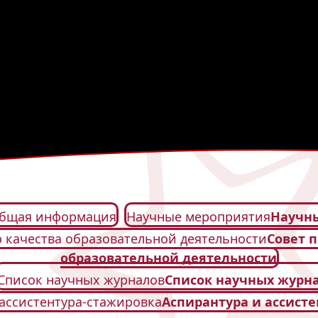
бщая информация
Научные мероприятия
Научн
ю качества образовательной деятельности
Совет 
образовательной деятельности
Список научных журналов
Список научных журн
ассистентура-стажировка
Аспирантура и ассист