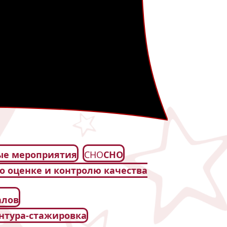
ые мероприятия
СНО
СНО
по оценке и контролю качества
алов
ентура-стажировка