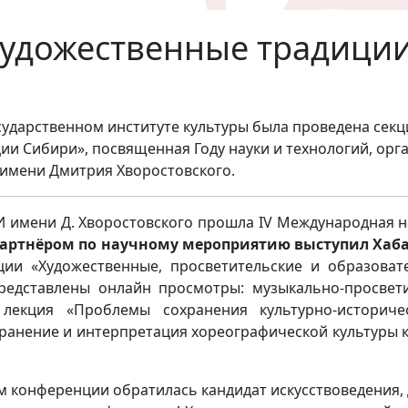
Художественные традици
осударственном институте культуры была проведена сек
и Сибири», посвященная Году науки и технологий, ор
 имени Дмитрия Хворостовского.
ГИИ имени Д. Хворостовского прошла IV Международная
артнёром по научному мероприятию выступил Хаба
ции «Художественные, просветительские и образоват
представлены онлайн просмотры: музыкально-просве
 лекция «Проблемы сохранения культурно-историче
ранение и интерпретация хореографической культуры 
м конференции обратилась кандидат искусствоведения,