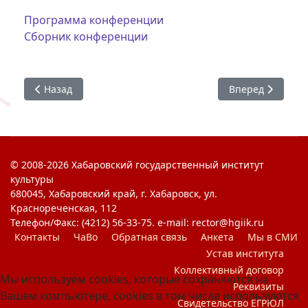
Программа конференции
Сборник конференции
Предыдущий: Секция IV МНК «Художественные традици
Следующий: Ко
Назад
Вперед
© 2008-2026 Хабаровский государственный институт
культуры
680045, Хабаровский край, г. Хабаровск, ул.
Краснореченская, 112
Телефон/Факс: (4212) 56-33-75. e-mail: rector@hgiik.ru
Контакты
ЧаВо
Обратная связь
Анкета
Мы в СМИ
Устав института
Коллективный договор
Мы используем cookies, которые сохраняются на
Реквизиты
Вашем компьютере, cookies в том числе используются
Свидетельство ЕГРЮЛ