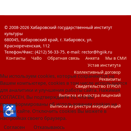
© 2008-2026 Хабаровский государственный институт
культуры
680045, Хабаровский край, г. Хабаровск, ул.
Краснореченская, 112
Телефон/Факс: (4212) 56-33-75. e-mail: rector@hgiik.ru
Контакты
ЧаВо
Обратная связь
Анкета
Мы в СМИ
Устав института
Коллективный договор
Мы используем cookies, которые сохраняются на
Реквизиты
Вашем компьютере, cookies в том числе используются
Свидетельство ЕГРЮЛ
для аналитики и улучшения работы сайта. Нажимая
Выписка из реестра лицензий
СОГЛАСЕН, Вы подтверждаете то, что Вы
проинформированы об использовании cookies на
♿
Выписка из реестра аккредитаций
нашем сайте. Отключить cookies Вы можете в
настройках своего браузера.
Согласен
Отказываюсь