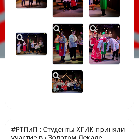
#РТПиП : Студенты ХГИК приняли
участие в «Золотом Лекале –