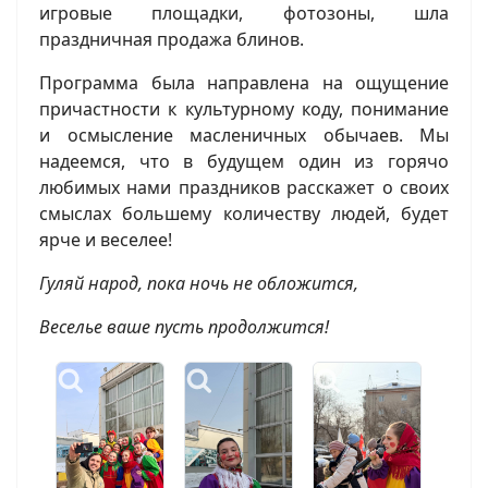
игровые площадки, фотозоны, шла
праздничная продажа блинов.
Программа была направлена на ощущение
причастности к культурному коду, понимание
и осмысление масленичных обычаев. Мы
надеемся, что в будущем один из горячо
любимых нами праздников расскажет о своих
смыслах большему количеству людей, будет
ярче и веселее!
Мы используем cookies, которые сохраняются на
Гуляй народ, пока ночь не обложится,
Вашем компьютере, cookies в том числе используются
Веселье ваше пусть продолжится!
для аналитики и улучшения работы сайта. Нажимая
СОГЛАСЕН, Вы подтверждаете то, что Вы
проинформированы об использовании cookies на
♿
нашем сайте. Отключить cookies Вы можете в
настройках своего браузера.
Согласен
Отказываюсь