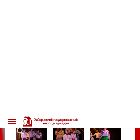
настала! Каравай пышный, гости шумные,
пляс удалой да песни громкие. Иван да
Марья под венец пошли — счастье своё
нашли!
Благодарим молодцев да девиц красных за
труд усердный, за талант светлый, за то, что
старину добрую не забыли, а в сердце
сберегли да на сцене оживили!