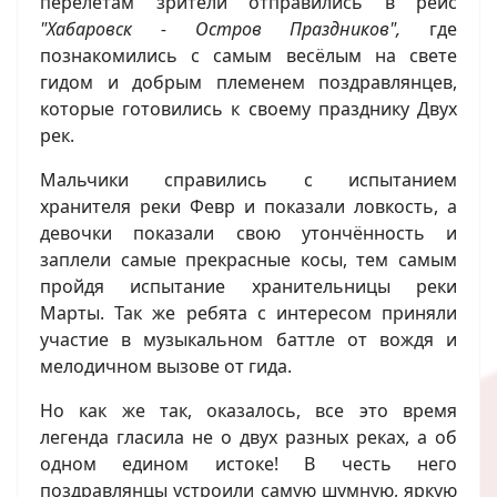
перелётам зрители отправились в рейс
"Хабаровск - Остров Праздников",
где
познакомились с самым весёлым на свете
гидом и добрым племенем поздравлянцев,
которые готовились к своему празднику Двух
рек.
Мальчики справились с испытанием
хранителя реки Февр и показали ловкость, а
девочки показали свою утончённость и
заплели самые прекрасные косы, тем самым
пройдя испытание хранительницы реки
Марты. Так же ребята с интересом приняли
участие в музыкальном баттле от вождя и
мелодичном вызове от гида.
Но как же так, оказалось, все это время
легенда гласила не о двух разных реках, а об
одном едином истоке! В честь него
поздравлянцы устроили самую шумную, яркую