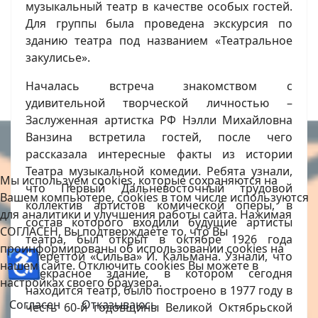
музыкальный театр в качестве особых гостей.
Для группы была проведена экскурсия по
зданию театра под названием «Театральное
закулисье».
Началась встреча знакомством с
удивительной творческой личностью –
Заслуженная артистка РФ Нэлли Михайловна
Ванзина встретила гостей, после чего
рассказала интересные факты из истории
Театра музыкальной комедии. Ребята узнали,
Мы используем cookies, которые сохраняются на
что Первый Дальневосточный трудовой
Вашем компьютере, cookies в том числе используются
коллектив артистов комической оперы, в
для аналитики и улучшения работы сайта. Нажимая
состав которого входили будущие артисты
СОГЛАСЕН, Вы подтверждаете то, что Вы
театра, был открыт в октябре 1926 года
проинформированы об использовании cookies на
♿
опереттой «Сильва» И. Кальмана. Узнали, что
нашем сайте. Отключить cookies Вы можете в
прекрасное здание, в котором сегодня
настройках своего браузера.
находится театр, было построено в 1977 году в
Согласен
Отказываюсь
честь 60-й годовщины Великой Октябрьской