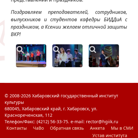
Поздравляем преподавателей, сотрудников,
выпускников и студентов кафедры БИДДиА с
праздником, а Ксении желаем отличной защиты
ВКР!
© 2008-2026 Хабаровский государственный институт
культуры
680045, Хабаровский край, г. Хабаровск, ул.
Краснореченская, 112
Телефон/Факс: (4212) 56-33-75. e-mail: rector@hgiik.ru
Контакты
ЧаВо
Обратная связь
Анкета
Мы в СМИ
Устав института