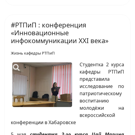
#РТПиП : конференция
«Инновационные
инфокоммуникации XXI века»
Жизнь кафедры РТПиП
Студентка 2 курса
кафедры РТПиП
представила
исследование по
патриотическому
воспитанию
молодёжи на
всероссийской
конференции в Хабаровске
5 мая
студентка 2-го курса Цай Марина