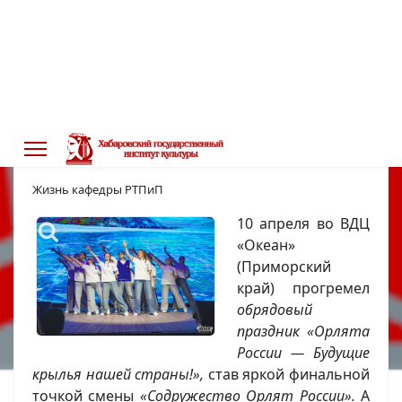
#РТПиП : «Орлята России» обрели
крылья в «Океане»
Жизнь кафедры РТПиП
10 апреля во ВДЦ
«Океан»
(Приморский
край) прогремел
обрядовый
праздник «Орлята
России — Будущие
крылья нашей страны!»,
став яркой финальной
точкой смены
«Содружество Орлят России».
А