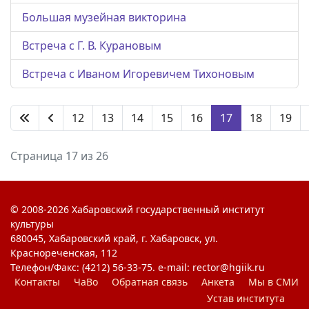
Большая музейная викторина
Встреча с Г. В. Курановым
Встреча с Иваном Игоревичем Тихоновым
12
13
14
15
16
17
18
19
Страница 17 из 26
© 2008-2026 Хабаровский государственный институт
культуры
680045, Хабаровский край, г. Хабаровск, ул.
Краснореченская, 112
Телефон/Факс: (4212) 56-33-75. e-mail: rector@hgiik.ru
Контакты
ЧаВо
Обратная связь
Анкета
Мы в СМИ
Устав института