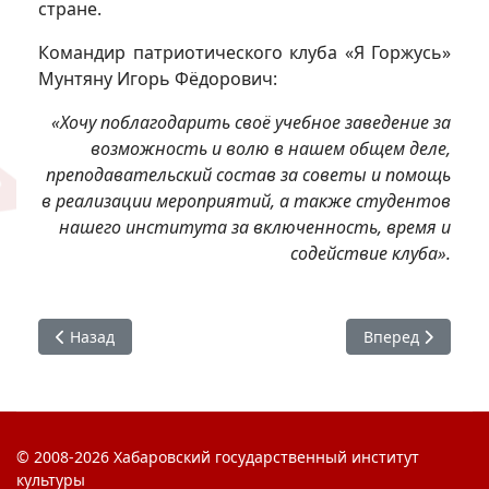
стране.
Командир патриотического клуба «Я Горжусь»
Мунтяну Игорь Фёдорович:
«Хочу поблагодарить своё учебное заведение за
возможность и волю в нашем общем деле,
преподавательский состав за советы и помощь
в реализации мероприятий, а также студентов
нашего института за включенность, время и
содействие клуба».
Предыдущий: Я горжусь. Герои
Следующий: Пис
Назад
Вперед
© 2008-2026 Хабаровский государственный институт
культуры