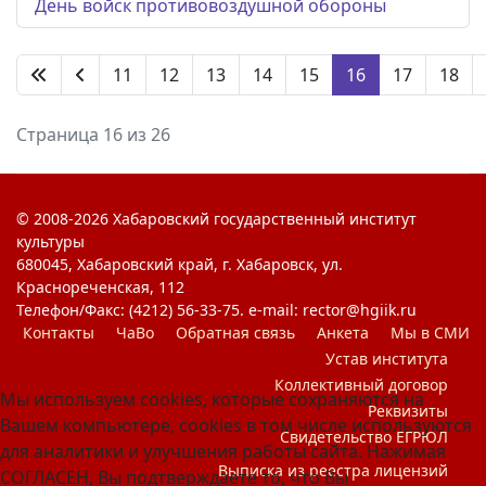
День войск противовоздушной обороны
11
12
13
14
15
16
17
18
Страница 16 из 26
© 2008-2026 Хабаровский государственный институт
культуры
680045, Хабаровский край, г. Хабаровск, ул.
Краснореченская, 112
Телефон/Факс: (4212) 56-33-75. e-mail: rector@hgiik.ru
Контакты
ЧаВо
Обратная связь
Анкета
Мы в СМИ
Устав института
Коллективный договор
Мы используем cookies, которые сохраняются на
Реквизиты
Вашем компьютере, cookies в том числе используются
Свидетельство ЕГРЮЛ
для аналитики и улучшения работы сайта. Нажимая
Выписка из реестра лицензий
СОГЛАСЕН, Вы подтверждаете то, что Вы