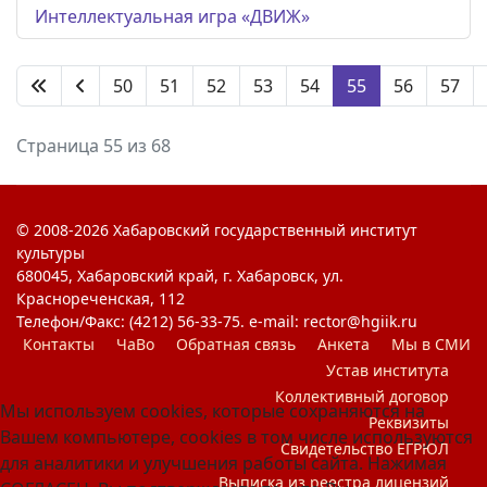
Интеллектуальная игра «ДВИЖ»
50
51
52
53
54
55
56
57
Страница 55 из 68
© 2008-2026 Хабаровский государственный институт
культуры
680045, Хабаровский край, г. Хабаровск, ул.
Краснореченская, 112
Телефон/Факс: (4212) 56-33-75. e-mail: rector@hgiik.ru
Контакты
ЧаВо
Обратная связь
Анкета
Мы в СМИ
Устав института
Коллективный договор
Мы используем cookies, которые сохраняются на
Реквизиты
Вашем компьютере, cookies в том числе используются
Свидетельство ЕГРЮЛ
для аналитики и улучшения работы сайта. Нажимая
Выписка из реестра лицензий