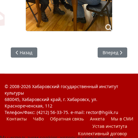
Предыдущий: Итоги студенческого самоуправления за 2
Следующий: «К н
Назад
Вперед
© 2008-2026 Хабаровский государственный институт
культуры
680045, Хабаровский край, г. Хабаровск, ул.
Краснореченская, 112
Телефон/Факс: (4212) 56-33-75. e-mail: rector@hgiik.ru
Контакты
ЧаВо
Обратная связь
Анкета
Мы в СМИ
Устав института
Коллективный договор
Мы используем cookies, которые сохраняются на