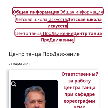
Общая информация
Общая информация
Детская школа искусств
Детская школа
искусств
Центр танца ПроДвижение
Центр танца
ПроДвижение
Центр танца ПроДвижение
21 марта 2023
Ответственный
за работу
Центра танца
при кафедре
хореографии
ХГИК