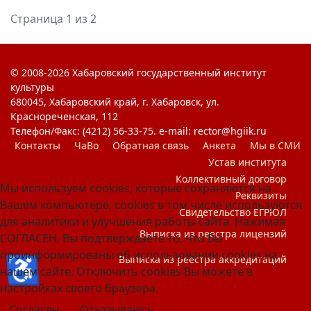
Страница 1 из 2
© 2008-2026 Хабаровский государственный институт
культуры
680045, Хабаровский край, г. Хабаровск, ул.
Краснореченская, 112
Телефон/Факс: (4212) 56-33-75. e-mail: rector@hgiik.ru
Контакты
ЧаВо
Обратная связь
Анкета
Мы в СМИ
Устав института
Коллективный договор
Мы используем cookies, которые сохраняются на
Реквизиты
Вашем компьютере, cookies в том числе используются
Свидетельство ЕГРЮЛ
для аналитики и улучшения работы сайта. Нажимая
Выписка из реестра лицензий
СОГЛАСЕН, Вы подтверждаете то, что Вы
проинформированы об использовании cookies на
♿
Выписка из реестра аккредитаций
нашем сайте. Отключить cookies Вы можете в
настройках своего браузера.
Согласен
Отказываюсь