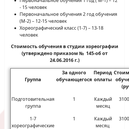
Первоначальное обучения 1 год ( М-1) – 12
- 15 человек
Первоначальное обучения 2 год обучения
(М-2) – 12-15 человек
Хореографический класс (1-7) – 13-18
человек
Стоимость обучения в студии хореографии
(утверждено приказом № 145-об от
24.06.2016 г.)
За одного
Период
Стоим
Группа
обучающегося
оплаты
обуч
(ру
Подготовительная
1
Каждый
3100
группа
месяц
1-7
1
Каждый
3100
хореографические
месяц