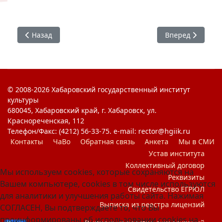
Предыдущий: #ХГИК : ПроДвижение
Следующий: Цен
Назад
Вперед
© 2008-2026 Хабаровский государственный институт
культуры
680045, Хабаровский край, г. Хабаровск, ул.
Краснореченская, 112
Телефон/Факс: (4212) 56-33-75. e-mail: rector@hgiik.ru
Контакты
ЧаВо
Обратная связь
Анкета
Мы в СМИ
Устав института
Коллективный договор
Мы используем cookies, которые сохраняются на
Реквизиты
Вашем компьютере, cookies в том числе используются
Свидетельство ЕГРЮЛ
для аналитики и улучшения работы сайта. Нажимая
Выписка из реестра лицензий
СОГЛАСЕН, Вы подтверждаете то, что Вы
проинформированы об использовании cookies на