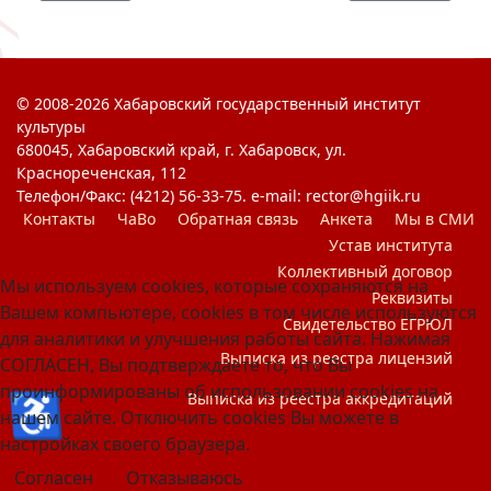
© 2008-2026 Хабаровский государственный институт
культуры
680045, Хабаровский край, г. Хабаровск, ул.
Краснореченская, 112
Телефон/Факс: (4212) 56-33-75. e-mail: rector@hgiik.ru
Контакты
ЧаВо
Обратная связь
Анкета
Мы в СМИ
Устав института
Коллективный договор
Мы используем cookies, которые сохраняются на
Реквизиты
Вашем компьютере, cookies в том числе используются
Свидетельство ЕГРЮЛ
для аналитики и улучшения работы сайта. Нажимая
Выписка из реестра лицензий
СОГЛАСЕН, Вы подтверждаете то, что Вы
проинформированы об использовании cookies на
♿
Выписка из реестра аккредитаций
нашем сайте. Отключить cookies Вы можете в
настройках своего браузера.
Согласен
Отказываюсь