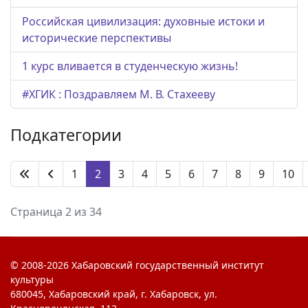
Российская цивилизация: духовные истоки и
исторические перспективы
1 курс вливается в студенческую жизнь!
#ХГИК : Поздравляем М. В. Стахееву
Подкатегории
1
2
3
4
5
6
7
8
9
10
Страница 2 из 34
© 2008-2026 Хабаровский государственный институт
культуры
680045, Хабаровский край, г. Хабаровск, ул.