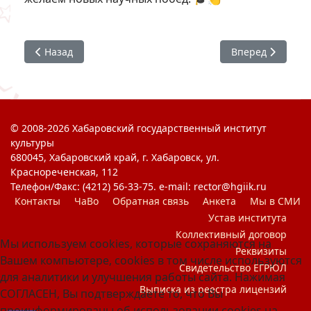
Предыдущий: #ХГИК : Абилимпикс 2026
Следующий: #ХГ
Назад
Вперед
© 2008-2026 Хабаровский государственный институт
культуры
680045, Хабаровский край, г. Хабаровск, ул.
Краснореченская, 112
Телефон/Факс: (4212) 56-33-75. e-mail: rector@hgiik.ru
Контакты
ЧаВо
Обратная связь
Анкета
Мы в СМИ
Устав института
Коллективный договор
Мы используем cookies, которые сохраняются на
Реквизиты
Вашем компьютере, cookies в том числе используются
Свидетельство ЕГРЮЛ
для аналитики и улучшения работы сайта. Нажимая
Выписка из реестра лицензий
СОГЛАСЕН, Вы подтверждаете то, что Вы
проинформированы об использовании cookies на