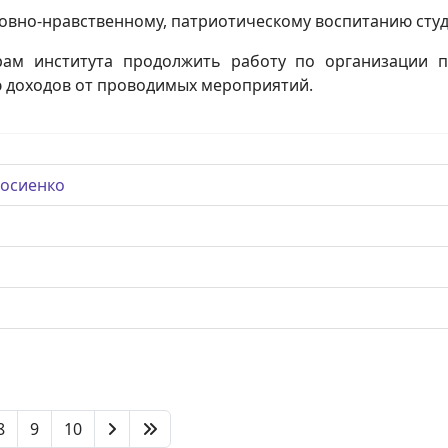
ховно-нравственному, патриотическому воспитанию студ
рам института продолжить работу по организации п
ю доходов от проводимых мероприятий.
Мосиенко
8
9
10