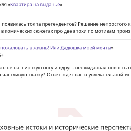
кля «
Квартира на выданье
»
е появилась толпа претендентов? Решение непростого к
а в комических сюжетах про две эпохи по мотивам прои
 пожаловать в жизнь! Или Дядюшка моей мечты
»
6+
е не на широкую ногу и вдруг - неожиданная новость о
счастливую сказку? Ответ ждет вас в увлекательной ис
уховные истоки и исторические перспек