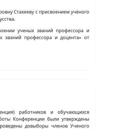
овну Стахееву с присвоением учёного
усства.
воении ученых званий профессора и
ых званий профессора и доцента» от
енция) работников и обучающихся
работы Конференции были утверждены
 проведены довыборы членов Ученого