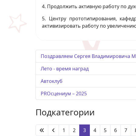
4. Продолжить активную работу по ду
5. Центру прототипирования, кафед
активизировать работу по увеличени
Поздравляем Сергея Владимировича 
Лето - время наград
Автоклуб
PROсцениум – 2025
Подкатегории
1
2
3
4
5
6
7