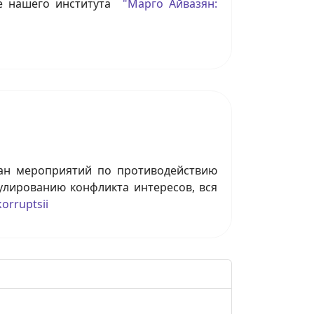
це нашего института
"Марго Айвазян:
лан мероприятий по противодействию
улированию конфликта интересов, вся
korruptsii