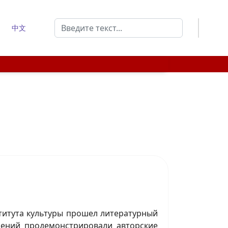
Поиск
中文
Type 2 or more characters for results.
титута культуры прошел литературный
лений продемонстрировали авторские