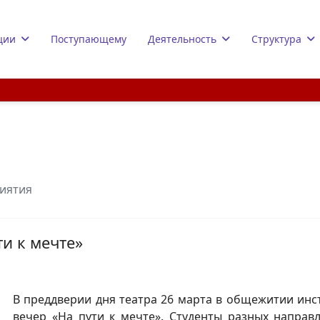
ции
Поступающему
Деятельность
Структура
иятия
и к мечте»
В преддверии дня театра 26 марта в общежитии инс
вечер «На пути к мечте». Студенты разных направ