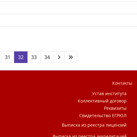
31
32
33
34
Контакты
Устав института
Коллективный договор
Реквизиты
Свидетельство ЕГРЮЛ
Выписка из реестра лицензий
Выписка из реестра аккредитаций