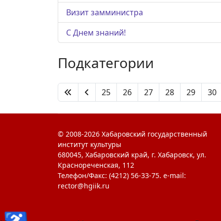
Визит замминистра
С Днем знаний!
Подкатегории
25
26
27
28
29
30
© 2008-2026 Хабаровский государственный
институт культуры
680045, Хабаровский край, г. Хабаровск, ул.
Краснореченская, 112
Телефон/Факс: (4212) 56-33-75. e-mail:
rector@hgiik.ru