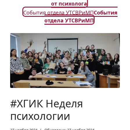
от психолога
События отдела УТСВРиМП
События
отдела УТСВРиМП
#ХГИК Неделя
психологии