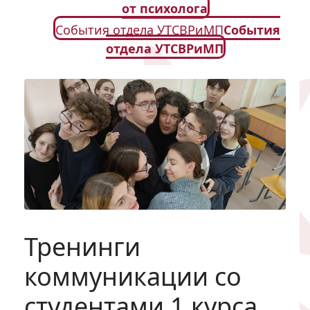
от психолога
События отдела УТСВРиМП
События
отдела УТСВРиМП
Тренинги
коммуникации со
студентами 1 курса