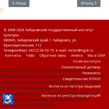
Предыдущий: #ХГИК Неделя психологии
Следующий: Пра
Назад
Вперед
© 2008-2026 Хабаровский государственный институт
культуры
680045, Хабаровский край, г. Хабаровск, ул.
Краснореченская, 112
Телефон/Факс: (4212) 56-33-75. e-mail: rector@hgiik.ru
Контакты
ЧаВо
Обратная связь
Анкета
Мы в СМИ
Устав института
Коллективный договор
Мы используем cookies, которые сохраняются на
Реквизиты
Вашем компьютере, cookies в том числе используются
Свидетельство ЕГРЮЛ
для аналитики и улучшения работы сайта. Нажимая
Выписка из реестра лицензий
СОГЛАСЕН, Вы подтверждаете то, что Вы
проинформированы об использовании cookies на
♿
Выписка из реестра аккредитаций
нашем сайте. Отключить cookies Вы можете в
настройках своего браузера.