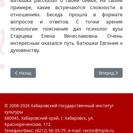
Батюшка рассказал о своей семье, на своём
примере, какие встречаются сложности в
отношениях. Беседа прошла в формате
вопросов и ответов. С точки зрения
психологии пояснения дал психолог вуза
Старцева Елена Вячеславовна. Очень
интересным оказался путь батюшки Евгения к
духовенству.
Предыдущий: #ХГИК : ОТиВРМП. Чистое поколение - 202
Следующий: #ХГ
Назад
Вперед
© 2008-2026 Хабаровский государственный институт
культуры
680045, Хабаровский край, г. Хабаровск, ул.
Краснореченская, 112
Телефон/Факс: (4212) 56-33-75. e-mail: rector@hgiik.ru