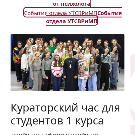
от психолога
События отдела УТСВРиМП
События
отдела УТСВРиМП
Кураторский час для
студентов 1 курса