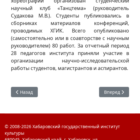
хореографии организован студенческий
научный клуб «Танцтема» (руководитель
Судакова М.В.). Студенты публиковались в
сборниках материалов конференций,
проводимых ХГИК. Всего опубликовано
(самостоятельно или в соавторстве с научным
руководителем) 80 работ. За отчетный период
28 педагогов института приняли участие в
организации научно-исследовательской
работы студентов, магистрантов и аспирантов.
Предыдущий: Итоги научной деятельности института в 2
Следующий: Итог
Назад
Вперед
© 2008-2026 Хабаровский государственный институт
культуры
680045, Хабаровский край, г. Хабаровск, ул.