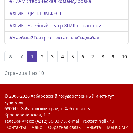
#РиАМ : творческая командировка
#ХГИК : ДИПЛОМФЕСТ
#ХГИК : Учебный театр ХГИК с гран-при
#УчебныйТеатр : спектакль «Свадьба»
1
2
3
4
5
6
7
8
9
10
Страница 1 из 10
© 2008-2026 Хабаровский государственный институт
культуры
680045, Хабаровский край, г. Хабаровск, ул.
Краснореченская, 112
Телефон/Факс: (4212) 56-33-75. e-mail: rector@hgiik.ru
Контакты
ЧаВо
Обратная связь
Анкета
Мы в СМИ