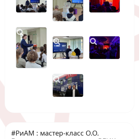
#РиАМ : мастер-класс О.О.