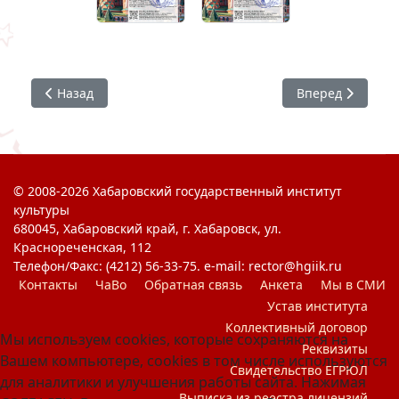
Предыдущий: #ХГИК : ДИПЛОМФЕСТ
Следующий: #Уч
Назад
Вперед
© 2008-2026 Хабаровский государственный институт
культуры
680045, Хабаровский край, г. Хабаровск, ул.
Краснореченская, 112
Телефон/Факс: (4212) 56-33-75. e-mail: rector@hgiik.ru
Контакты
ЧаВо
Обратная связь
Анкета
Мы в СМИ
Устав института
Коллективный договор
Мы используем cookies, которые сохраняются на
Реквизиты
Вашем компьютере, cookies в том числе используются
Свидетельство ЕГРЮЛ
для аналитики и улучшения работы сайта. Нажимая
Выписка из реестра лицензий