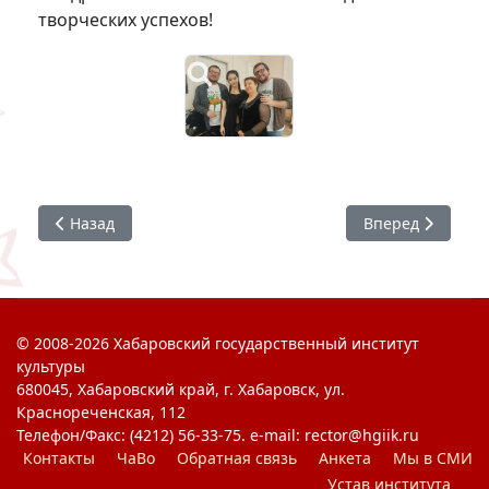
творческих успехов!
Предыдущий: #РиАМ : Дипломфест
Следующий: #ХГ
Назад
Вперед
© 2008-2026 Хабаровский государственный институт
культуры
680045, Хабаровский край, г. Хабаровск, ул.
Краснореченская, 112
Телефон/Факс: (4212) 56-33-75. e-mail: rector@hgiik.ru
Контакты
ЧаВо
Обратная связь
Анкета
Мы в СМИ
Устав института