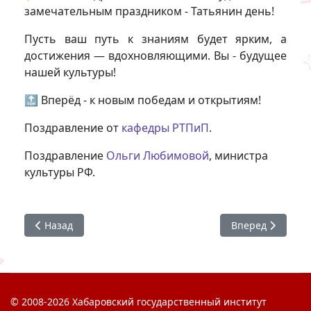
замечательным праздником - Татьянин день!
Пусть ваш путь к знаниям будет ярким, а
достижения — вдохновляющими. Вы - будущее
нашей культуры!
🔝 Вперёд - к новым победам и открытиям!
Поздравление от
кафедры РТПиП
.
Поздравление
Ольги Любимовой
, министра
культуры РФ.
Предыдущий: Набор открыт!
Следующий: Сбо
Назад
Вперед
© 2008-2026 Хабаровский государственный институт