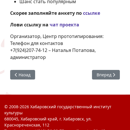
Шанс стать популярным
Скорее заполняйте анкету по
ссылке
Лови ссылку на
чат проекта
Организатор, Центр прототипирования:
Телефон для контактов
+7(924)207-74-12 – Наталья Потапова,
администратор
Предыдущий: #ХГИК : Диктант Победы
Следующий: #ХГ
Назад
Вперед
© 2008-2026 Хабаровский государственный институт
культуры
680045, Хабаровский край, г. Хабаровск, ул.
Краснореченская, 112