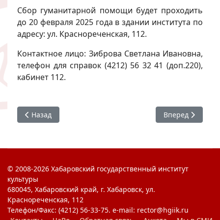
Сбор гуманитарной помощи будет проходить
до 20 февраля 2025 года в здании института по
адресу: ул. Краснореченская, 112.
Контактное лицо: Зиброва Светлана Ивановна,
телефон для справок (4212) 56 32 41 (доп.220),
кабинет 112.
Предыдущий: #ХГИК Татьянин день
Следующий: Еди
Назад
Вперед
© 2008-2026 Хабаровский государственный институт
культуры
680045, Хабаровский край, г. Хабаровск, ул.
Краснореченская, 112
Телефон/Факс: (4212) 56-33-75. e-mail: rector@hgiik.ru