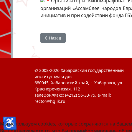
Организаторы Киномарафона: Е
организаций «Ассамблея народов Евр
инициатив и при содействии фонда ГБУ
Предыдущий: #ЯГоржусь : киномарафон «
Назад
© 2008-2026 Хабаровский государственный
институт культуры
680045, Хабаровский край, г. Хабаровск, ул.
Краснореченская, 112
Телефон/Факс: (4212) 56-33-75. e-mail:
rector@hgiik.ru
♿
Мы используем cookies, которые сохраняются на Вашем
Вы подтверждаете то, что Вы проинформированы об исп