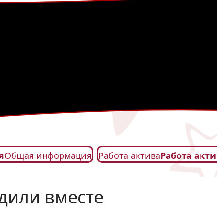
я
Общая информация
Работа актива
Работа акти
едили вместе