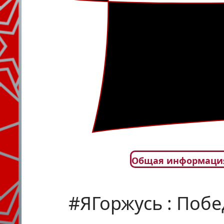
Общая информаци
#ЯГоржусь : Поб