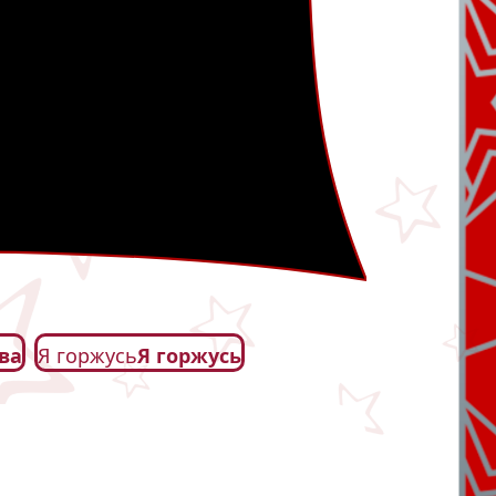
ва
Я горжусь
Я горжусь