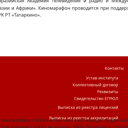
вразийская Академия телевидения и радио и Между
азии и Африки». Киномарафон проводится при поддер
К РТ «Татаркино».
Победили вместе»
Контакты
Устав института
Коллективный договор
Реквизиты
Свидетельство ЕГРЮЛ
Выписка из реестра лицензий
Выписка из реестра аккредитаций
 компьютере, cookies в том числе используются для ан
ользовании cookies на нашем сайте. Отключить cookies