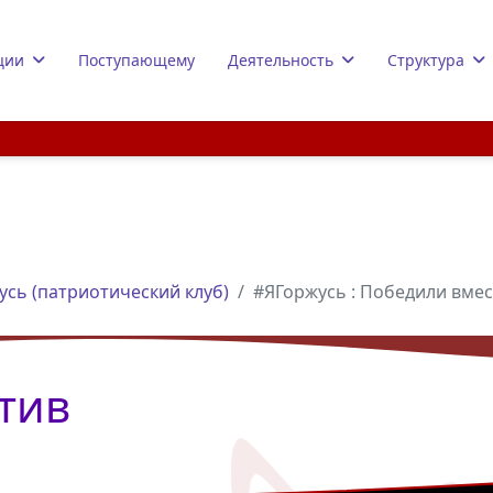
ции
Поступающему
Деятельность
Структура
усь (патриотический клуб)
#ЯГоржусь : Победили вмес
тив