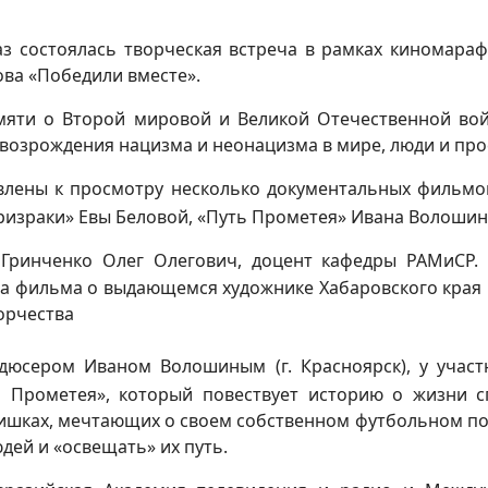
аз состоялась творческая встреча в рамках киномара
ва «Победили вместе».
мяти о Второй мировой и Великой Отечественной вой
озрождения нацизма и неонацизма в мире, люди и про
влены к просмотру несколько документальных фильмо
призраки» Евы Беловой, «Путь Прометея» Ивана Волошин
Гринченко Олег Олегович, доцент кафедры РАМиСР.
а фильма о выдающемся художнике Хабаровского края И
орчества
дюсером Иваном Волошиным (г. Красноярск), у участ
ь Прометея», который повествует историю о жизни 
шках, мечтающих о своем собственном футбольном поле
юдей и «освещать» их путь.