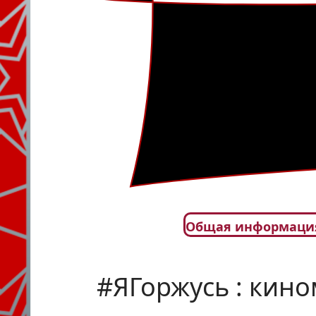
Общая информаци
#ЯГоржусь : кин