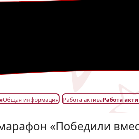
я
Общая информация
Работа актива
Работа акти
омарафон «Победили вмес