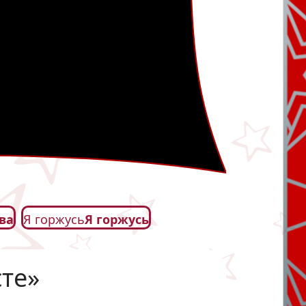
ва
Я горжусь
Я горжусь
те»