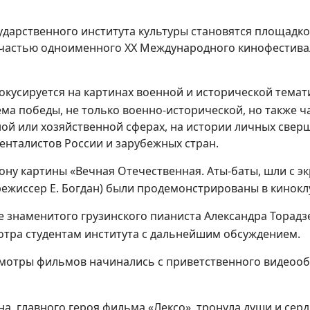
сударственного института культуры становятся площад
я частью одноименного XX Международного кинофестива
кусируется на картинах военной и исторической темат
ма победы, не только военно-исторической, но также 
ной или хозяйственной сферах, на истории личных свер
менталистов России и зарубежных стран.
ну картины «Вечная Отечественная. Аты-баты, шли с экр
(режиссер Е. Богдан) были продемонстрированы в кинокл
 знаменитого грузинского пианиста Александра Торадзе
отра студентам института с дальнейшим обсуждением.
смотры фильмов начинались с приветственного видеоо
ина, главного героя фильма «Лексо», тронула души и серд