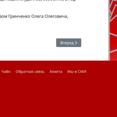
вом Гринченко Олега Олеговича,
Следующий: #ЯГоржусь : Побе
Вперед
ЧаВо
Обратная связь
Анкета
Мы в СМИ