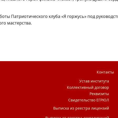
оты Патриотического клуба «Я горжусь» под руководст
ого мастерства.
ции ветеранов СВО Хабаровского края
Контакты
Устав института
Коллективный договор
Реквизиты
Свидетельство ЕГРЮЛ
Выписка из реестра лицензий
Выписка из реестра аккредитаций