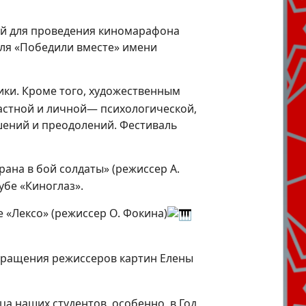
кой для проведения киномарафона
ля «Победили вместе» имени
ики. Кроме того, художественным
частной и личной— психологической,
шений и преодолений. Фестиваль
ана в бой солдаты» (режиссер А.
убе «Киноглаз».
 «Лексо» (режиссер О. Фокина)
бращения режиссеров картин Елены
ца наших студентов, особенно, в Год