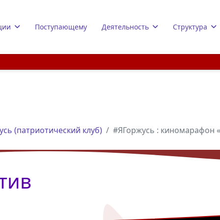
ции
Поступающему
Деятельность
Структура
усь (патриотический клуб)
#ЯГоржусь : киномарафон 
тив