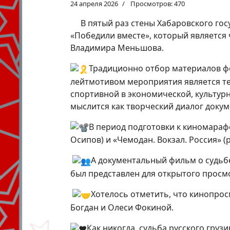
24 апреля 2026
Просмотров: 470
В пятый раз стены Хабаровского го
«Победили вместе», который являетс
Владимира Меньшова.
Традиционно отбор материалов фо
лейтмотивом мероприятия является те
спортивной в экономической, культур
мыслится как творческий диалог доку
В период подготовки к киномарафо
Осипов) и «Чемодан. Вокзал. Россия» 
А документальный фильм о судьбе
был представлен для открытого просм
Хотелось отметить, что кинопро
Богдан и Олеси Фокиной.
Как никогда, судьба русского груз