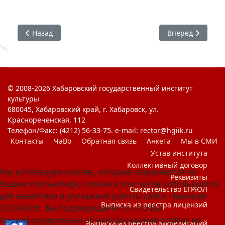
Предыдущий: #ХГИК : Я Горжусь. Открытка Победы
Следующий: #ХГИ
Назад
Вперед
© 2008-2026 Хабаровский государственный институт
культуры
680045, Хабаровский край, г. Хабаровск, ул.
Краснореченская, 112
Телефон/Факс: (4212) 56-33-75. e-mail: rector@hgiik.ru
Контакты
ЧаВо
Обратная связь
Анкета
Мы в СМИ
Устав института
Коллективный договор
Мы используем cookies, которые сохраняются на
Реквизиты
Вашем компьютере, cookies в том числе используются
Свидетельство ЕГРЮЛ
для аналитики и улучшения работы сайта. Нажимая
Выписка из реестра лицензий
СОГЛАСЕН, Вы подтверждаете то, что Вы
проинформированы об использовании cookies на
Выписка из реестра аккредитаций