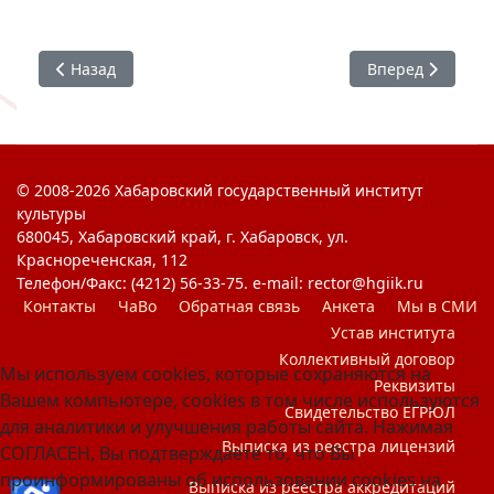
Предыдущий: КВИЗ-турнир «80 лет Победы»
Следующий: Тво
Назад
Вперед
© 2008-2026 Хабаровский государственный институт
культуры
680045, Хабаровский край, г. Хабаровск, ул.
Краснореченская, 112
Телефон/Факс: (4212) 56-33-75. e-mail: rector@hgiik.ru
Контакты
ЧаВо
Обратная связь
Анкета
Мы в СМИ
Устав института
Коллективный договор
Мы используем cookies, которые сохраняются на
Реквизиты
Вашем компьютере, cookies в том числе используются
Свидетельство ЕГРЮЛ
для аналитики и улучшения работы сайта. Нажимая
Выписка из реестра лицензий
СОГЛАСЕН, Вы подтверждаете то, что Вы
проинформированы об использовании cookies на
Выписка из реестра аккредитаций