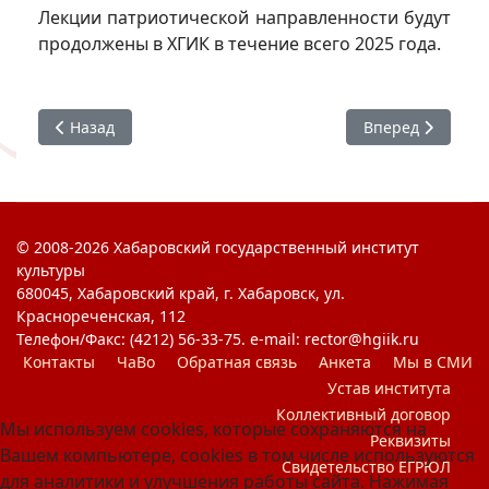
Лекции патриотической направленности будут
продолжены в ХГИК в течение всего 2025 года.
Предыдущий: Что для тебя Россия?
Следующий: #ХГИ
Назад
Вперед
© 2008-2026 Хабаровский государственный институт
культуры
680045, Хабаровский край, г. Хабаровск, ул.
Краснореченская, 112
Телефон/Факс: (4212) 56-33-75. e-mail: rector@hgiik.ru
Контакты
ЧаВо
Обратная связь
Анкета
Мы в СМИ
Устав института
Коллективный договор
Мы используем cookies, которые сохраняются на
Реквизиты
Вашем компьютере, cookies в том числе используются
Свидетельство ЕГРЮЛ
для аналитики и улучшения работы сайта. Нажимая